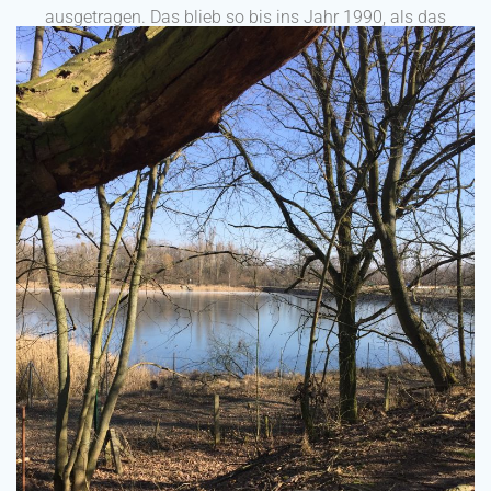
ausgetragen. Das blieb so bis ins Jahr 1990, als das
Bad wegen mangelhafter Sanitäranlagen und
fehlender Verkehrssicherheit geschlossen wurde. Das
Gelände verwilderte stark und wurde als
Müllabladeplatz sehr beliebt. Im Mai 2016 kaufte die
BTEC- Beratungsgesellschaft mbH aus Magdeburg
das verwahrloste Grundstück „Stadion Neue Welt“.