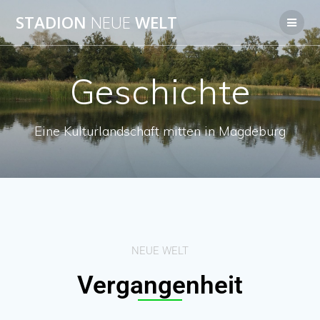
STADION
NEUE
WELT
Geschichte
Eine Kulturlandschaft mitten in Magdeburg
NEUE WELT
Vergangenheit